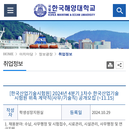
HOME
아치마당
정보광장
취업정보
취업정보
[한국산업기술시험원] 2024년 4분기 1차수 한국산업기술
시험원 위촉 계약직(사무/기술직) 공개모집 (~11.15)
작성
등록일
학생성장지원실
2024.10.29
자
1. 채용분야: 수납, 사무행정 및 시험접수, 시료관리, 시설관리, 사무행정 및 연
구지원