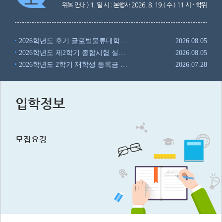
위복 안내 ) 1. 일 시 : 본행사 2026. 8. 19.( 수 ) 11 시 - 학위
수여 대상자 및 수상자는 10 시 20 분까지 착석 2. 장 소 : 국
립한국해양대학교 김강희홀 ( 도서관 신관 2 층 ) 3. 학위복
관련 - ( 석사 ) 산학허브관 5 층 514 호에서 2026. 8. 18.(
2026학년도 후기 글로벌물류대학원 편입생 모집 안내
2026.08.05
화 ) 09:30 부터 대여 가능 , 8. 19.( 수 ) 15:00 까지 반납 - (
2026학년도 제2학기 종합시험 실시 안내
2026.08.05
박사 ) 본인이 직접 구입 또는 업체 대여 ※ ( 대여업체 ) 춘추
사 : www.chunchoo.co.kr , 02-312-6661 4. 주차관련 : 주
2026학년도 2학기 재학생 등록금 수납 안내
2026.07.28
차는 행사당일 09:00~16:00 까지 무료입니다 . * 문의 : ( 일
반대학원 ) 051-410-5172 ( 전문대학원 ) 051-410-5120 (
특수대학원 ) 051-410-4177
입학정보
모집요강