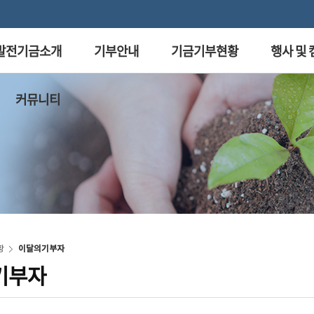
발전기금소개
기부안내
기금기부현황
행사 및
커뮤니티
황
이달의기부자
기부자