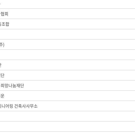
)
사협회
동조합
주)
단
재단
룹희망나눔재단
해운
엔지니어링 건축사사무소
인