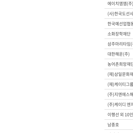
에이치엠엠(주
(사)한국도선
한국예선업협
소화장학재단
삼주마리타임(
대한해운(주)
농어촌희망재
(재)삼일문화
(재)케이티그
(주)지엔에스
(주)케이디 
이행선 외 10
남종호