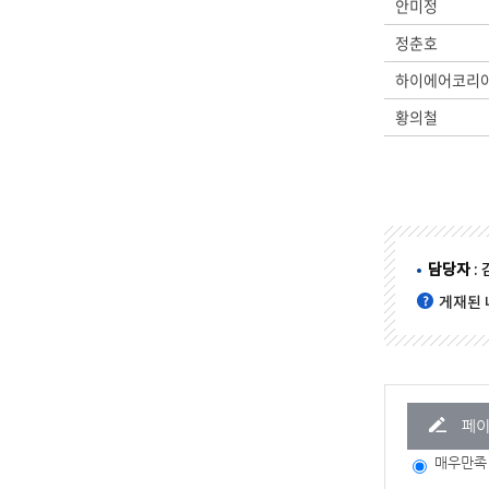
안미정
정춘호
하이에어코리아
황의철
담당자
:
게재된 
페이
매우만족