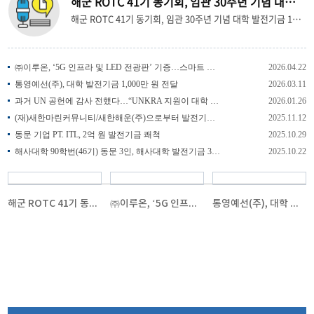
해군 ROTC 41기 동기회, 임관 30주년 기념 대학 발전기금 1000만 원 기탁
해군 ROTC 41기 동기회, 임관 30주년 기념 대학 발전기금 1000만 원 기탁 해군 ROTC 41기 동기회가 임관 30주년을 기념하여 모교 발전과후배들의 성장을 돕기 위한 발전기금 1,000만 원을 전달했다. 발전기금 전달식 행사는 4월 23일(목) 대학본부에서 류동근 총장과 해군 ROTC 41기 동기회 최일중 회장 등 관계자 다수가 참석한 가운데 열렸다. 이번 기부는 해군 ROTC 41기 동기들이 임관 30주년이라는 뜻깊은 이정표를 세우며, 지난 30년간 각자의 위치에서 성장할 수 있도록 토대가 되어 준 모교에 감사의 마음을 전하기 위해 마련됐다. 국립한국해양대 해군 ROTC는 1959년 국내 최초로 창설되어 대한민국 학군단 역사의 효시가 된 상징적인 곳이다. 이번 41기 동기회의 기부는 이러한 유구한 전통을 계승하고, 선후배 간의 끈끈한 결속력을 다시 한번 확인했다는 점에서 그 의미가 깊다. 이날 전달된 발전기금은 후배 학생들이 더 나은 여건에서 성장할 수 있도록 사용될 예정이다. 해군 ROTC 41기 동기회 최일중 회장은 “동기 한 명 한 명의 소중한 정성이 모교의 눈부신 발전과 해사 미래를 이끌어갈 후배들의 성장에 든든한 밑거름이 되기를 간절히 소망한다”며 기부 취지를 밝혔다. 국립한국해양대 류동근 총장은 “임관 30주년을 맞이해 변함없는 애정으로 대학을 찾아주신 ROTC 41기 동문 여러분께 진심으로 감사드린다”며, “이번 발전기금은 우리 학생들이 대한민국 해양·항만물류 산업을 선도할 핵심 인재로 성장하는 데 소중한 자양분이 될 것”이라고 화답했다.
㈜이루온, ‘5G 인프라 및 LED 전광판’ 기증…스마트 캠퍼스 고도화 이끈다
2026.04.22
통영예선(주), 대학 발전기금 1,000만 원 전달
2026.03.11
과거 UN 공헌에 감사 전했다…“UNKRA 지원이 대학 성장의 씨앗돼”
2026.01.26
(재)새한마린커뮤니티/새한해운(주)으로부터 발전기금 3억원 전달받아
2025.11.12
동문 기업 PT. ITL, 2억 원 발전기금 쾌척
2025.10.29
해사대학 90학번(46기) 동문 3인, 해사대학 발전기금 3천만 원 전달
2025.10.22
해군 ROTC 41기 동기회, 임관 30주년 기념 대학 발전기금 1000만 원 기탁
㈜이루온, ‘5G 인프라 및 LED 전광판’ 기증…스마트 캠퍼스 고도화 이끈다
통영예선(주), 대학 발전기금 1,000만 원 전달