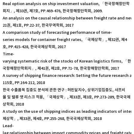
Real option analysis on ship investment valuation, 「한국항해항만학
회지」, 제33권, 제7호, PP.469-476, 한국항해항만학회, 2009.
An analysis on the causal relationship between freight rate and ne
21권, 제1호, PP.22-37, 한국무역학회, 2017
A comparison study of forecasting performance of time-
series models for container freight rates, 「국제상학」, 제32권, 제4
호, PP.415-428, 한국국제상학회, 2017
Time-
varying systematic risk of the stocks of Korean logistics firms, 「한
국항해항만학회지」, 제41권, 제2호, PP.71-78, 한국항해항만학회, 2017
A survey of shipping finance research: Setting the future research
115호, PP.164-212, 2018
한국 수출품목 집중도 분석에 관한 연구 : 허핀달지수, 상위기업집중도, 샤프비
율 및 밸류 앳 리스크 적용, 「국제상학」, 제33권, 제3호, PP.273-289, 한국국제
상학회, 2018
A study on the use of shipping indices as leading indicators of inte
제상학」, 제33권, 제4호, PP.255-268, 한국국제상학회, 2018
Lead-
lag relationship between import commodity prices and freight rates