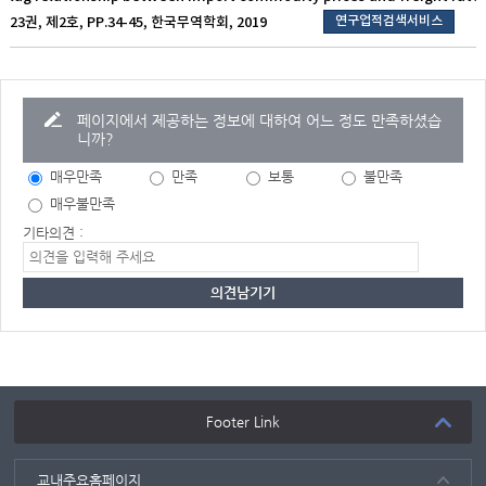
연구업적검색서비스
23권, 제2호, PP.34-45, 한국무역학회, 2019
페이지에서 제공하는 정보에 대하여 어느 정도 만족하셨습
니까?
매우만족
만족
보통
불만족
매우불만족
기타의견 :
Footer Link
교내주요홈페이지