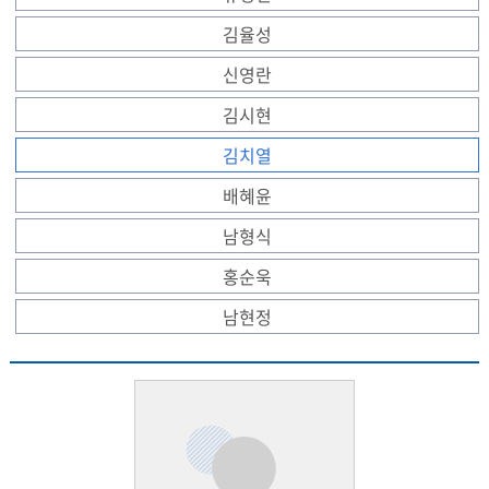
김율성
신영란
김시현
김치열
배혜윤
남형식
홍순욱
남현정