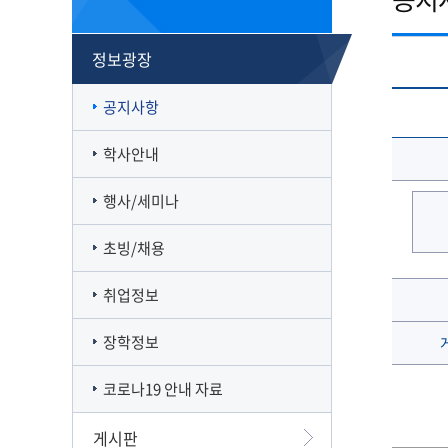
캠퍼스맵
재정집행 공개방
캠퍼스투어
감사정보 공개방
정보광장
서부산융합캠퍼스
공익신고
일반대학원
풍경사진
외부강의 등 안내
공지사항
VR로 탐방하기
청렴·인권인식 자가진단
오시는길
학사안내
행사/세미나
초빙/채용
취업정보
장학정보
코로나19 안내 자료
게시판