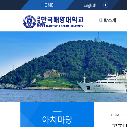
HOME
English
대학소개
대학소개
입학·장학·취업
대학·대학원
연구·산학
대학생활
아치마당
후원하기
열린총장실
입학
해사대학
KMOU RESEARCH NEW
학생서비스시스템
정보광장
인사말
공지사항
항해융합학부(2021~)
학사안내
공지사항
약력
수시모집
기관시스템공학부(2021~)
등록안내
학사안내
최근활동
정시모집
해양경찰학부(2021~)
서식다운로드
행사/세미나
역대총장
편입학
해사인공지능·보안학부(20
초빙/채용
R&D알리미
International Students
2020이전 학부
취업정보
국가R&D사업 공모(NTIS)
학과소개
해기교육원
장학정보
기타과제공모
입학홍보·상담
실습선
코로나19 안내 자료
R&D NEWS
대학생활
졸업생 기수별 활동기록(
청렴센터
R&D 공모
대학원 입학
R&D 정책 동향
공지사항
아치마당
HOME
부패신고방
공지
캠퍼스안내
부패방지 제도개선 제안방