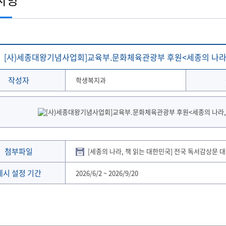
토목공학과
학생 WebMail
해양문화관광학과
발전기금
국외협정체결 현황
해양신소재융합공학과
Ocean-CTS
협정서 조회
(2020이전 학부)
온라인 설문조사 시스템
후원의 집 현황
통합성과관리시스템
해사산업대학원
해양과학기술전문대학원
협정기관(병원·호텔·기타)
해온(海:ON)교과 · 비교과 검색 추천서비스
[사)세종대왕기념사업회]교육부.문화체육관광부 후원<세종의 나라,
작성자
학생복지과
첨부파일
[세종의 나라, 책 읽는 대한민국] 전국 독서감상문 대회 
게시 설정 기간
2026/6/2
~
2026/9/20