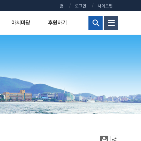
홈
로그인
사이트맵
아치마당
후원하기
현황
해양군사대학
연구비 통합 관리시스템
정부포상대상자공개
보건진료실
홍보센터
교양교육원
연구실안전관리시스템
주요회의 결과 공개
신청 사이트 안내
조직
해양군사학부
정부포상대상자 공개안내
KMOU NEWS
병역안내
장)
교내주요홈페이지
해양군사학과
정부포상대상자공개
KMOU EVENTS
직장예비군
대학현황
KMOU PEOPLE
병무홍보
대학통계
보도자료/KMOU PRESS
대학규정
영화·드라마 속 KMOU
복지시설
대학요람
웹진 아치누리
장애학생지원센터
대학(원)평가
소식지 아치나래
교육수요자 만족도
홍보영상
시설서비스센터
새내기 길라잡이
학생상담센터
교내전화번호
2026년 대학생활안내
현업공무원 지정 및 초과근무수당
2025년 대학생활안내
상징물
2024년 대학생활안내