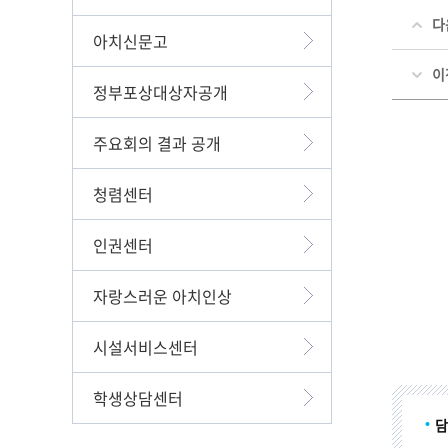
다
아치신문고
이
정부포상대상자공개
주요회의 결과 공개
청렴센터
인권센터
자랑스러운 아치인상
시설서비스센터
학생상담센터
담