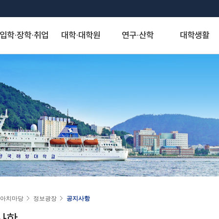
입학·장학·취업
대학·대학원
연구·산학
대학생활
S
대학발전제안
장학안내
해양과학기술융합대학
산학협력단
게시판
정보서비스
역사·비전
취·창업
해양인문사회과학대학
연구기관
아치신문고
시설물 사용 신청
KMOU Open Innovation
교내장학금
조선해양시스템 공학부
자유게시판
종합정보시스템
대학연혁
학생성장지원실
해운경영학부
연구소
아치신문고
학내 시설물 사용
해소창(해양대소통창구)
교외장학금
해양공학과
학생회게시판
증명서발급서비스
역사사진
채용정보
해사법학부
센터
홈페이지 불편신고
운동장(인조잔디구
국가장학금
에너지자원공학과
정보게시판
원격지원서비스
실습선 75년사
창업정보
국제무역경제학부
사업단
알림톡 템플릿 신청 게시판
풋살장
22~)
국가근로 및 멘토링 장학금
해양건축공학과
KMOU 친절직원 추천
국제학생증발급신청
교육 목적·목표 및 인재상
추천채용관리
국제관계학과
홈페이지 배너·팝업 신청 게시판
기업재난관리사(행정안전부)
대학원 장학금
해양과학융합학부
청탁금지법 공지
연구업적검색서비스
비전·전략 및 특성화 분야
해양행정학과
홈페이지 현행화 요청 게시판
학생군사교육단
학자금 대출제도
해양스포츠과학과
도서관
대학교가
해양영어영문학과
학생생활관
기계공학부
스마트캠퍼스 안내
대학서비스헌장
동아시아학과
동영상)
전자전기정보공학부
(신)KMOU-LMS
인문사회자율전공학부
인권센터
자랑스러운 아치인상
승선생활관
인공지능공학부
수강편람
교직과
연도별 수상자명단
물류시스템공학과
동아리
경제산업학부
아치마당
정보광장
공지사항
추천합니다
환경공학과
KORUS(코러스)
법무비즈니스학부
사항
대외협력
국제교류