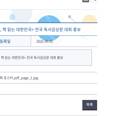
대학상징
2023년 대학생활안내
대학로고
2022년 대학생활안내
상징 캐릭터
해양금융대학원
글로벌물류대학원
기념 서체
 책 읽는 대한민국> 전국 독서감상문 대회 홍보
개교 80주년 앰블럼
등록일
2026.06.02
포스터.pdf_page_1.jpg
목록