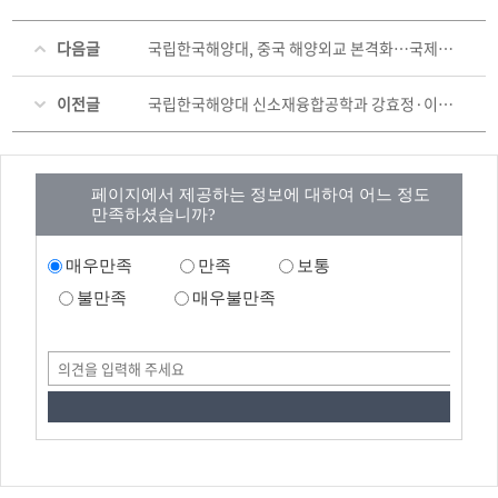
다음글
국립한국해양대, 중국 해양외교 본격화…국제포럼 기조연설·글로벌 해사법 협력 확대
이전글
국립한국해양대 신소재융합공학과 강효정·이두빈 석사과정생, 2026 한국기계가공학회 춘계학술대회 우수상 수상
페이지에서 제공하는 정보에 대하여 어느 정도
만족하셨습니까?
매우만족
만족
보통
불만족
매우불만족