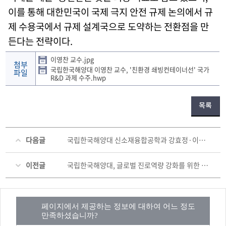
이를 통해 대한민국이 국제 극지 안전 규제 논의에서 규
제 수용국에서 규제 설계국으로 도약하는 전환점을 만
든다는 전략이다.
이영찬 교수.jpg
첨부
국립한국해양대 이영찬 교수, '친환경 쇄빙컨테이너선' 국가
파일
R&D 과제 수주.hwp
목록
다음글
국립한국해양대 신소재융합공학과 강효정·이두빈 석사과정생, 2026 한국기계가공학회 춘계학술대회 우수상 수상
이전글
국립한국해양대, 글로벌 진로역량 강화를 위한 ‘글로벌 커리어 캠프’ 성료
페이지에서 제공하는 정보에 대하여 어느 정도
만족하셨습니까?