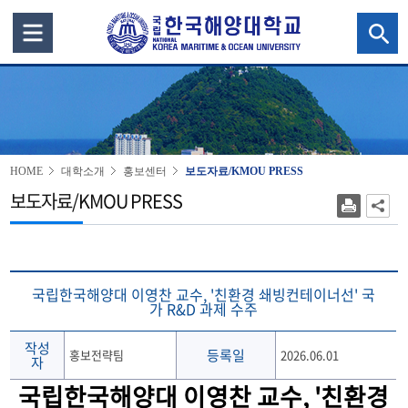
HOME
대학소개
홍보센터
보도자료/KMOU PRESS
보도자료/KMOU PRESS
국립한국해양대 이영찬 교수, '친환경 쇄빙컨테이너선' 국
가 R&D 과제 수주
작성
등록일
홍보전략팀
2026.06.01
자
국립한국해양대 이영찬 교수, '친환경