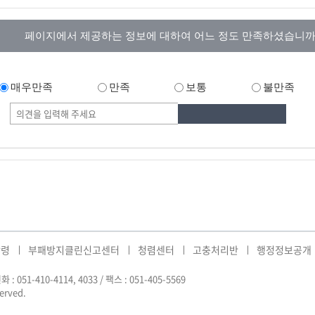
페이지에서 제공하는 정보에 대하여 어느 정도 만족하셨습니까
매우만족
만족
보통
불만족
강령
부패방지클린신고센터
청렴센터
고충처리반
행정정보공개
화 : 051-410-4114, 4033 / 팩스 : 051-405-5569
served.