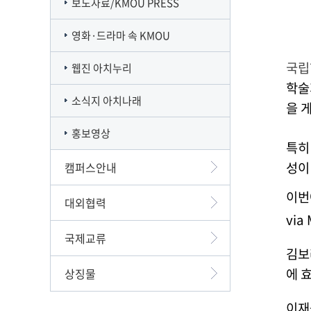
보도자료/KMOU PRESS
영화·드라마 속 KMOU
국립
웹진 아치누리
학
소식지 아치나래
을 
홍보영상
특히
성이
캠퍼스안내
이번
대외협력
via
국제교류
김보
에 
상징물
이재