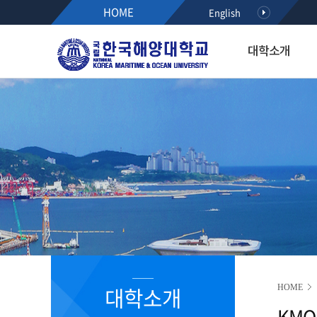
HOME
English
대학소개
대학소개
입학·장학·취업
대학·대학원
연구·산학
대학생활
아치마당
후원하기
열린총장실
입학
해사대학
KMOU RESEARCH NEW
학생서비스시스템
정보광장
인사말
공지사항
항해융합학부(2021~)
학사안내
공지사항
약력
수시모집
기관시스템공학부(2021~)
등록안내
학사안내
최근활동
정시모집
해양경찰학부(2021~)
서식다운로드
행사/세미나
역대총장
편입학
해사인공지능·보안학부(20
초빙/채용
R&D알리미
International Students
2020이전 학부
취업정보
국가R&D사업 공모(NTIS)
학과소개
해기교육원
장학정보
기타과제공모
입학홍보·상담
실습선
코로나19 안내 자료
R&D NEWS
대학생활
졸업생 기수별 활동기록(
청렴센터
R&D 공모
대학원 입학
R&D 정책 동향
공지사항
대학소개
HOME
부패신고방
KMO
캠퍼스안내
부패방지 제도개선 제안방