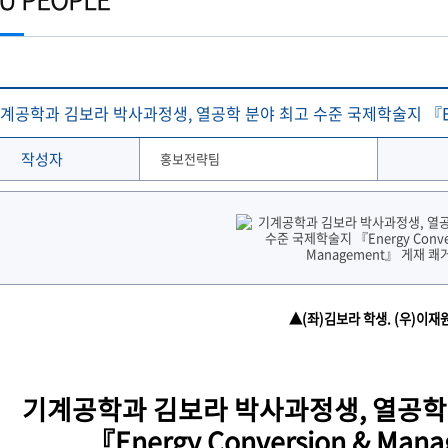
토목공학과
학생 WebMail
해양문화관광학과
발전기금
국외협정체결 현황
해양신소재융합공학과
Ocean-CTS
협정서 조회
(2020이전 학부)
온라인 설문조사 시스템
후원의 집 현황
통합성과관리시스템
해사산업대학원
해양과학기술전문대학원
협정기관(병원·호텔·기타)
해온(海:ON)교과 · 비교과 검색 추천서비스
계공학과 김보라 박사과정생, 열공학 분야 최고 수준 국제학술지 『Energ
작성자
홍보전략팀
▲(좌)김보라 학생. (우)이재
기계공학과 김보라 박사과정생, 열공학
『Energy Conversion & Ma