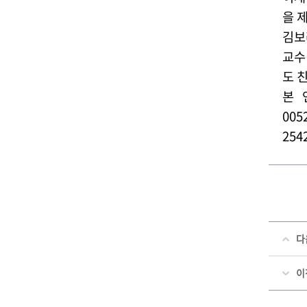
을 
김보
교수
도 
본 
00
254
다
이