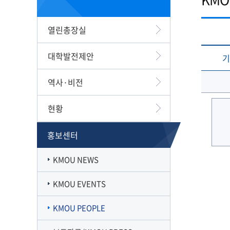
캠퍼스맵
재정집행 공개방
캠퍼스투어
감사정보 공개방
열린총장실
서부산융합캠퍼스
공익신고
일반대학원
풍경사진
외부강의 등 안내
대학발전제안
기
VR로 탐방하기
청렴·인권인식 자가진단
오시는길
역사·비전
현황
홍보센터
KMOU NEWS
KMOU EVENTS
KMOU PEOPLE