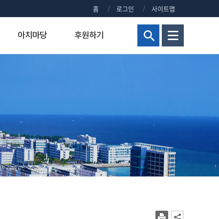
홈
로그인
사이트맵
아치마당
후원하기
현황
해양군사대학
연구비 통합 관리시스템
정부포상대상자공개
보건진료실
홍보센터
교양교육원
연구실안전관리시스템
주요회의 결과 공개
신청 사이트 안내
조직
해양군사학부
정부포상대상자 공개안내
KMOU NEWS
병역안내
장)
교내주요홈페이지
해양군사학과
정부포상대상자공개
KMOU EVENTS
직장예비군
대학현황
KMOU PEOPLE
병무홍보
대학통계
보도자료/KMOU PRESS
대학규정
영화·드라마 속 KMOU
복지시설
대학요람
웹진 아치누리
장애학생지원센터
대학(원)평가
소식지 아치나래
교육수요자 만족도
홍보영상
시설서비스센터
새내기 길라잡이
학생상담센터
교내전화번호
2026년 대학생활안내
현업공무원 지정 및 초과근무수당
2025년 대학생활안내
상징물
2024년 대학생활안내