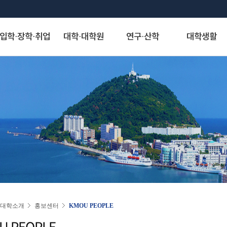
입학·장학·취업
대학·대학원
연구·산학
대학생활
S
대학발전제안
장학안내
해양과학기술융합대학
산학협력단
게시판
정보서비스
역사·비전
취·창업
해양인문사회과학대학
연구기관
아치신문고
시설물 사용 신청
KMOU Open Innovation
교내장학금
조선해양시스템 공학부
자유게시판
종합정보시스템
대학연혁
학생성장지원실
해운경영학부
연구소
아치신문고
학내 시설물 사용
해소창(해양대소통창구)
교외장학금
해양공학과
학생회게시판
증명서발급서비스
역사사진
채용정보
해사법학부
센터
홈페이지 불편신고
운동장(인조잔디구
국가장학금
에너지자원공학과
정보게시판
원격지원서비스
실습선 75년사
창업정보
국제무역경제학부
사업단
알림톡 템플릿 신청 게시판
풋살장
22~)
국가근로 및 멘토링 장학금
해양건축공학과
KMOU 친절직원 추천
국제학생증발급신청
교육 목적·목표 및 인재상
추천채용관리
국제관계학과
홈페이지 배너·팝업 신청 게시판
기업재난관리사(행정안전부)
대학원 장학금
해양과학융합학부
청탁금지법 공지
연구업적검색서비스
비전·전략 및 특성화 분야
해양행정학과
홈페이지 현행화 요청 게시판
학생군사교육단
학자금 대출제도
해양스포츠과학과
도서관
대학교가
해양영어영문학과
학생생활관
기계공학부
스마트캠퍼스 안내
대학서비스헌장
동아시아학과
동영상)
전자전기정보공학부
(신)KMOU-LMS
인문사회자율전공학부
인권센터
자랑스러운 아치인상
승선생활관
인공지능공학부
수강편람
교직과
연도별 수상자명단
물류시스템공학과
동아리
경제산업학부
대학소개
홍보센터
KMOU PEOPLE
추천합니다
환경공학과
KORUS(코러스)
법무비즈니스학부
U PEOPLE
대외협력
국제교류