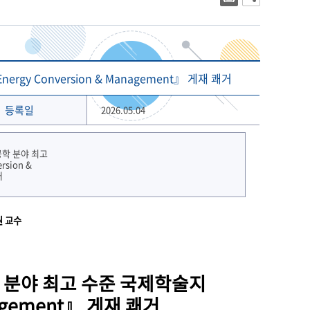
대학상징
2023년 대학생활안내
대학로고
2022년 대학생활안내
상징 캐릭터
해양금융대학원
글로벌물류대학원
기념 서체
y Conversion & Management』 게재 쾌거
개교 80주년 앰블럼
등록일
2026.05.04
원 교수
 분야 최고 수준 국제학술지
nagement』 게재 쾌거