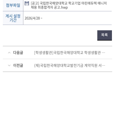
[공고] 국립한국해양대학교 학교기업 마린에듀텍 매니저
첨부파일
채용 최종합격자 공고.hwp
게시 설정
2026/4/28
~
기간
목록
다음글
[학생생활관]국립한국해양대학교 학생생활관 대학회계계약직(조리원)공개경쟁 채용 최종 합격자 발표
이전글
(재)국립한국해양대학교발전기금 계약직원 서류전형 합격자 발표 및 면접시험 안내