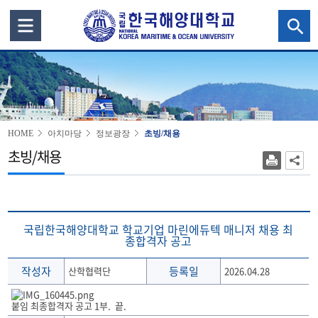
HOME
아치마당
정보광장
초빙/채용
초빙/채용
국립한국해양대학교 학교기업 마린에듀텍 매니저 채용 최
종합격자 공고
작성자
등록일
산학협력단
2026.04.28
붙임 최종합격자 공고 1부. 끝.