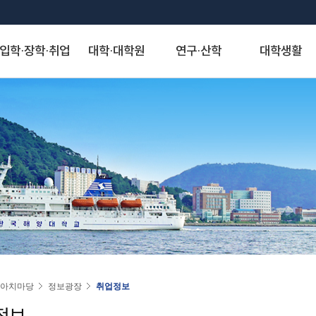
입학·장학·취업
대학·대학원
연구·산학
대학생활
S
대학발전제안
장학안내
해양과학기술융합대학
산학협력단
게시판
정보서비스
역사·비전
취·창업
해양인문사회과학대학
연구기관
아치신문고
시설물 사용 신청
KMOU Open Innovation
교내장학금
조선해양시스템 공학부
자유게시판
종합정보시스템
대학연혁
학생성장지원실
해운경영학부
연구소
아치신문고
학내 시설물 사용
해소창(해양대소통창구)
교외장학금
해양공학과
학생회게시판
증명서발급서비스
역사사진
채용정보
해사법학부
센터
홈페이지 불편신고
운동장(인조잔디구
국가장학금
에너지자원공학과
정보게시판
원격지원서비스
실습선 75년사
창업정보
국제무역경제학부
사업단
알림톡 템플릿 신청 게시판
풋살장
22~)
국가근로 및 멘토링 장학금
해양건축공학과
KMOU 친절직원 추천
국제학생증발급신청
교육 목적·목표 및 인재상
추천채용관리
국제관계학과
홈페이지 배너·팝업 신청 게시판
기업재난관리사(행정안전부)
대학원 장학금
해양과학융합학부
청탁금지법 공지
연구업적검색서비스
비전·전략 및 특성화 분야
해양행정학과
홈페이지 현행화 요청 게시판
학생군사교육단
학자금 대출제도
해양스포츠과학과
도서관
대학교가
해양영어영문학과
학생생활관
기계공학부
스마트캠퍼스 안내
대학서비스헌장
동아시아학과
동영상)
전자전기정보공학부
(신)KMOU-LMS
인문사회자율전공학부
인권센터
자랑스러운 아치인상
승선생활관
인공지능공학부
수강편람
교직과
연도별 수상자명단
물류시스템공학과
동아리
경제산업학부
아치마당
정보광장
취업정보
추천합니다
환경공학과
KORUS(코러스)
법무비즈니스학부
정보
대외협력
국제교류