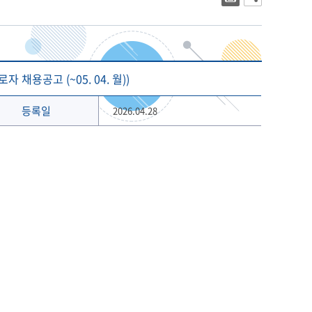
대학상징
2023년 대학생활안내
대학로고
2022년 대학생활안내
상징 캐릭터
해양금융대학원
글로벌물류대학원
기념 서체
채용공고 (~05. 04. 월))
개교 80주년 앰블럼
등록일
2026.04.28