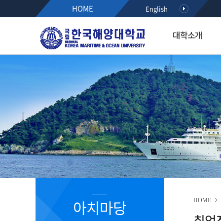
HOME
English
대학소개
대학소개
입학·장학·취업
대학·대학원
연구·산학
대학생활
아치마당
후원하기
열린총장실
입학
해사대학
KMOU RESEARCH NEW
학생서비스시스템
정보광장
인사말
공지사항
항해융합학부(2021~)
학사안내
공지사항
약력
수시모집
기관시스템공학부(2021~)
등록안내
학사안내
최근활동
정시모집
해양경찰학부(2021~)
서식다운로드
행사/세미나
역대총장
편입학
해사인공지능·보안학부(20
초빙/채용
R&D알리미
International Students
2020이전 학부
취업정보
국가R&D사업 공모(NTIS)
학과소개
해기교육원
장학정보
기타과제공모
입학홍보·상담
실습선
코로나19 안내 자료
R&D NEWS
대학생활
졸업생 기수별 활동기록(
청렴센터
R&D 공모
대학원 입학
R&D 정책 동향
공지사항
아치마당
HOME
부패신고방
취업
캠퍼스안내
부패방지 제도개선 제안방