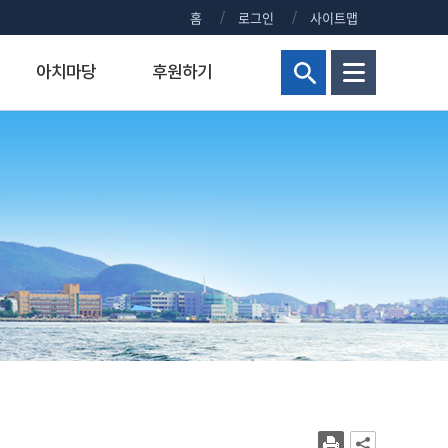
홈
로그인
사이트맵
아치마당
후원하기
현황
해양군사대학
연구비 통합 관리시스템
정부포상대상자공개
보건진료실
홍보센터
교양교육원
연구실안전관리시스템
주요회의 결과 공개
신청 사이트 안내
조직
해양군사학부
정부포상대상자 공개안내
KMOU NEWS
병역안내
장)
교내주요홈페이지
해양군사학과
정부포상대상자공개
KMOU EVENTS
직장예비군
대학현황
KMOU PEOPLE
병무홍보
대학통계
보도자료/KMOU PRESS
대학규정
영화·드라마 속 KMOU
복지시설
대학요람
웹진 아치누리
장애학생지원센터
대학(원)평가
소식지 아치나래
교육수요자 만족도
홍보영상
시설서비스센터
새내기 길라잡이
학생상담센터
교내전화번호
2026년 대학생활안내
현업공무원 지정 및 초과근무수당
2025년 대학생활안내
상징물
2024년 대학생활안내