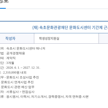
토목공학과
학생 WebMail
해양문화관광학과
발전기금
국외협정체결 현황
해양신소재융합공학과
Ocean-CTS
협정서 조회
(2020이전 학부)
온라인 설문조사 시스템
후원의 집 현황
통합성과관리시스템
해사산업대학원
해양과학기술전문대학원
협정기관(병원·호텔·기타)
해온(海:ON)교과 · 비교과 검색 추천서비스
(재) 속초문화관광재단 문화도시센터 기간제 근로자 
작성자
학생성장지원실
위 : 속초시 문화도시센터 매니저
법 : 공개경쟁채용
태 : 계약직
단 : 3개월
 2026. 6. 1. ~ 2027. 12. 31.
: 2,310,000원 내외
무 - 문화도시 조성사업 추진
문화도시 연계사업 추진
문화도시 관련 예산 업무
차 : 서류심사 > 면접심사
류 : 응시원서, 이력서, 자기소개서, 경력증명서, 자격 면허증 사본