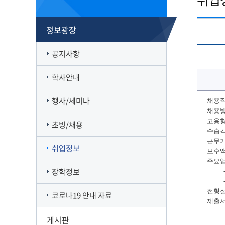
캠퍼스맵
재정집행 공개방
캠퍼스투어
감사정보 공개방
정보광장
서부산융합캠퍼스
공익신고
일반대학원
풍경사진
외부강의 등 안내
공지사항
VR로 탐방하기
청렴·인권인식 자가진단
오시는길
학사안내
행사/세미나
채용직
채용방
고용형
초빙/채용
수습긱
근무기간 :
취업정보
보수액 
주요업
장학정보
- 
- 
전형절
코로나19 안내 자료
제출서
게시판