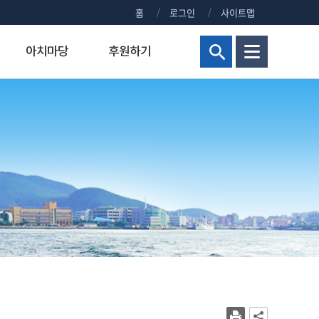
홈
로그인
사이트맵
아치마당
후원하기
현황
해양군사대학
연구비 통합 관리시스템
정부포상대상자공개
보건진료실
홍보센터
교양교육원
연구실안전관리시스템
주요회의 결과 공개
신청 사이트 안내
조직
해양군사학부
정부포상대상자 공개안내
KMOU NEWS
병역안내
장)
교내주요홈페이지
해양군사학과
정부포상대상자공개
KMOU EVENTS
직장예비군
대학현황
KMOU PEOPLE
병무홍보
대학통계
보도자료/KMOU PRESS
대학규정
영화·드라마 속 KMOU
복지시설
대학요람
웹진 아치누리
장애학생지원센터
대학(원)평가
소식지 아치나래
교육수요자 만족도
홍보영상
시설서비스센터
새내기 길라잡이
학생상담센터
교내전화번호
2026년 대학생활안내
현업공무원 지정 및 초과근무수당
2025년 대학생활안내
상징물
2024년 대학생활안내