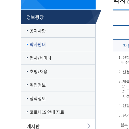
캠퍼스맵
재정집행 공개방
캠퍼스투어
감사정보 공개방
정보광장
서부산융합캠퍼스
공익신고
일반대학원
풍경사진
외부강의 등 안내
공지사항
VR로 탐방하기
청렴·인권인식 자가진단
오시는길
학사안내
작
행사/세미나
1. 
※ 수
초빙/채용
2. 신
3. 
취업정보
1) 
2) 
3) 
장학정보
4. 
코로나19 안내 자료
5. 유
게시판
첨부 1