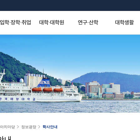
입학·장학·취업
대학·대학원
연구·산학
대학생활
S
대학발전제안
장학안내
해양과학기술융합대학
산학협력단
게시판
정보서비스
역사·비전
취·창업
해양인문사회과학대학
연구기관
아치신문고
시설물 사용 신청
KMOU Open Innovation
교내장학금
조선해양시스템 공학부
자유게시판
종합정보시스템
대학연혁
학생성장지원실
해운경영학부
연구소
아치신문고
학내 시설물 사용
해소창(해양대소통창구)
교외장학금
해양공학과
학생회게시판
증명서발급서비스
역사사진
채용정보
해사법학부
센터
홈페이지 불편신고
운동장(인조잔디구
국가장학금
에너지자원공학과
정보게시판
원격지원서비스
실습선 75년사
창업정보
국제무역경제학부
사업단
알림톡 템플릿 신청 게시판
풋살장
22~)
국가근로 및 멘토링 장학금
해양건축공학과
KMOU 친절직원 추천
국제학생증발급신청
교육 목적·목표 및 인재상
추천채용관리
국제관계학과
홈페이지 배너·팝업 신청 게시판
기업재난관리사(행정안전부)
대학원 장학금
해양과학융합학부
청탁금지법 공지
연구업적검색서비스
비전·전략 및 특성화 분야
해양행정학과
홈페이지 현행화 요청 게시판
학생군사교육단
학자금 대출제도
해양스포츠과학과
도서관
대학교가
해양영어영문학과
학생생활관
기계공학부
스마트캠퍼스 안내
대학서비스헌장
동아시아학과
동영상)
전자전기정보공학부
(신)KMOU-LMS
인문사회자율전공학부
인권센터
자랑스러운 아치인상
승선생활관
인공지능공학부
수강편람
교직과
연도별 수상자명단
물류시스템공학과
동아리
경제산업학부
아치마당
정보광장
학사안내
추천합니다
환경공학과
KORUS(코러스)
법무비즈니스학부
안내
대외협력
국제교류