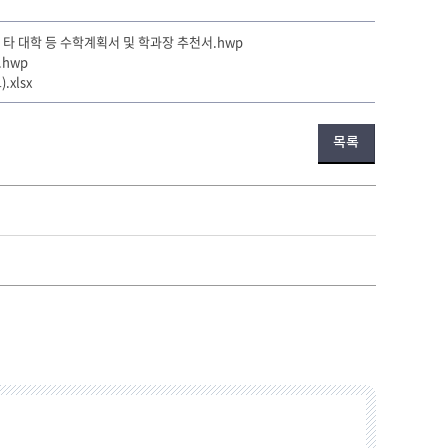
외 타 대학 등 수학계획서 및 학과장 추천서.hwp
.hwp
xlsx
목록