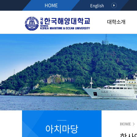
HOME
English
대학소개
대학소개
입학·장학·취업
대학·대학원
연구·산학
대학생활
아치마당
후원하기
열린총장실
입학
해사대학
KMOU RESEARCH NEW
학생서비스시스템
정보광장
인사말
공지사항
항해융합학부(2021~)
학사안내
공지사항
약력
수시모집
기관시스템공학부(2021~)
등록안내
학사안내
최근활동
정시모집
해양경찰학부(2021~)
서식다운로드
행사/세미나
역대총장
편입학
해사인공지능·보안학부(20
초빙/채용
R&D알리미
International Students
2020이전 학부
취업정보
국가R&D사업 공모(NTIS)
학과소개
해기교육원
장학정보
기타과제공모
입학홍보·상담
실습선
코로나19 안내 자료
R&D NEWS
대학생활
졸업생 기수별 활동기록(
청렴센터
R&D 공모
대학원 입학
R&D 정책 동향
공지사항
아치마당
HOME
부패신고방
학사
캠퍼스안내
부패방지 제도개선 제안방