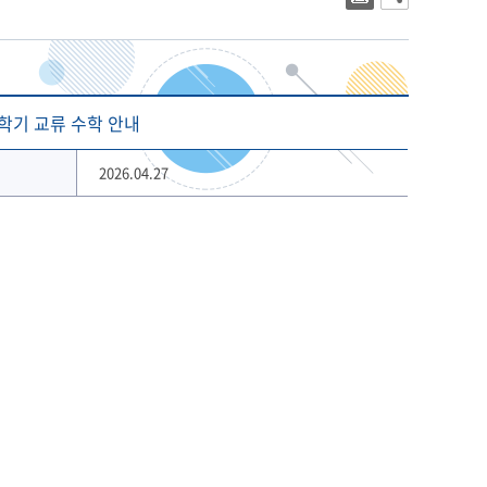
대학상징
2023년 대학생활안내
대학로고
2022년 대학생활안내
상징 캐릭터
해양금융대학원
글로벌물류대학원
기념 서체
학기 교류 수학 안내
개교 80주년 앰블럼
2026.04.27