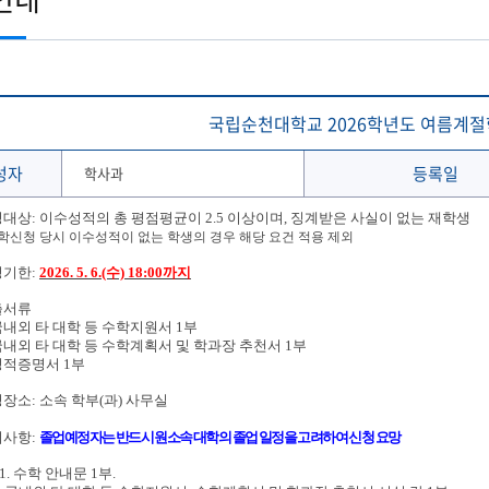
토목공학과
학생 WebMail
해양문화관광학과
발전기금
국외협정체결 현황
해양신소재융합공학과
Ocean-CTS
협정서 조회
(2020이전 학부)
온라인 설문조사 시스템
후원의 집 현황
통합성과관리시스템
해사산업대학원
해양과학기술전문대학원
협정기관(병원·호텔·기타)
해온(海:ON)교과 · 비교과 검색 추천서비스
국립순천대학교 2026학년도 여름계절
성자
등록일
학사과
신청대상: 이수성적의 총 평점평균이 2.5 이상이며, 징계받은 사실이 없는 재학생
학신청 당시 이수성적이 없는 학생의 경우 해당 요건 적용 제외
청기한:
2026. 5. 6.(수) 18:00까지
제출서류
국내외 타 대학 등 수학지원서 1부
국내외 타 대학 등 수학계획서 및 학과장 추천서 1부
성적증명서 1부
신청장소: 소속 학부(과) 사무실
의사항:
졸업예정자는 반드시 원소속 대학의 졸업 일정을 고려하여 신청 요망
. 수학 안내문 1부.