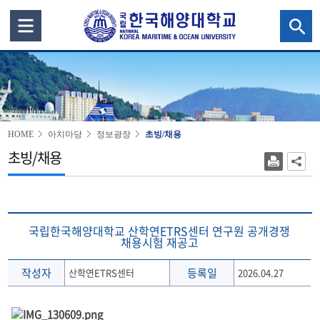
HOME
아치마당
정보광장
초빙/채용
초빙/채용
국립한국해양대학교 산학연ETRS센터 연구원 공개경쟁
채용시험 재공고
작성자
등록일
산학연ETRS센터
2026.04.27