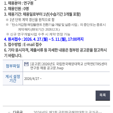
1. 채용분야 : 연구원
2. 채용인원 : 0명
3. 채용기간: 채용일로부터 1년(수습기간 3개월 포함)
1년 단위 계약 갱신을 원칙으로 함
※
※
「탄소저감형 해양플랜트 전환기술 개발 및 실증 사업」의 중단 또는 종료 시
계약 해지 (최대 기간 : 2028.12.31.)
※
신규 연구개발사업 수주 시 계약 연장 가능
4. 원서접수 : 2026. 4. 27.(월) ~ 5. 11.(월), 17:00까지
5. 접수방법 : E-mail 접수
6. 기타 응시자격, 제출서류 등 자세한 내용은 첨부된 공고문을 참고하시
기 바랍니다.
[공고문] 2026년도 국립한국해양대학교 산학연ETRS센터
첨부파일
연구원 채용 공고문.hwp
게시 설정
2026/4/27
~
기간
목록
다음글
2026년도 제2회 국립한국해양대학교 국가공무원 전입(지방공무원 경력경쟁채용) 희망자 모집 공고