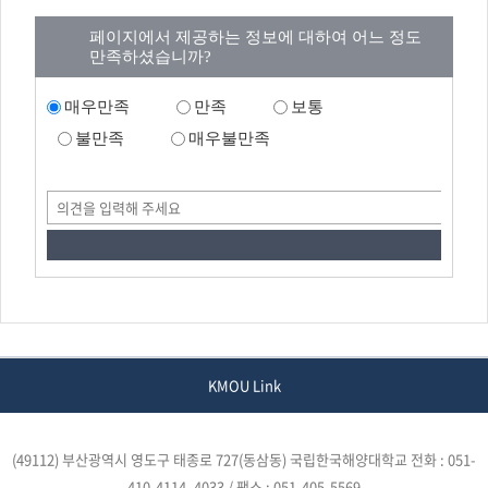
페이지에서 제공하는 정보에 대하여 어느 정도
만족하셨습니까?
매우만족
만족
보통
불만족
매우불만족
KMOU Link
(49112) 부산광역시 영도구 태종로 727(동삼동) 국립한국해양대학교
전화 : 051-
410-4114, 4033 / 팩스 : 051-405-5569