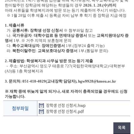
2026학년도 1학기 등록금 감면을 위해
국가유공자, 특수교육대상자 및 북
한이탈주민 장학금에 해당하는 학생들의 경우
2026. 1. 28.(수)까지
아래 서류들을 학생복지과에 방문 또는 등기 제출하여 주시기 바랍니다.
※ 1월 28일 이후 제출 시 등록금 자비 납부 후 학기 중 장학금 지급 예정
1. 제출서류
가.
공통서류: 장학생 선정 신청서
※ 첨부파일 참고
나.
국가유공자
:
대학수업료 등 면제대상 증명서
또는
교육지원대상자 증
명서
1부.
※ 거주 지역의 보훈청에 문의
다.
특수교육대상자
:
장애인증명서
1부.(정부24 출력 가능)
라.
북한이탈주민
:
교육보호대상자 증명서
1부.(통일부 문의)
2. 제출방법: 학생복지과 사무실 방문 또는 등기 제출
- 주소: 부산광역시 영도구 태종로 727(국립한국해양대학교) 대학본부
(A3)동 1층 학생복지과
3. 문의처: 051-410-4029(교내장학 담당자), hgw9928@kmou.ac.kr
※ 재학 중에 뒤늦게 알게 되거나, 새로 자격이 충족되었을 경우에도 신청
가능합니다.
장학생 선정 신청서.hwp
첨부파일
장학생 선정 신청서.pdf
목록