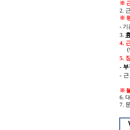
※
2.
※
-
기
3.
4.
(
5.
-
부
-
근
※
6.
7.