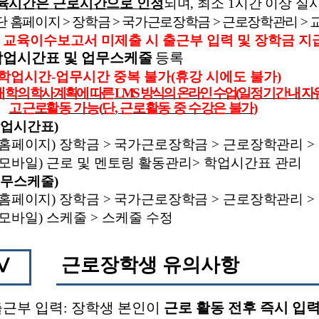
육시간은 근로시간으로 인정
되며
,
최소
1
시간 이상 실
단 홈페이지
>
장학금
>
국가근로장학금
>
근로장학관리
>
※
교육이수보고서 미제출 시 출근부 입력 및 장학금 지
학업시간표 및 업무스케줄
등록
학업시간
-
업무시간 중복 불가
(
휴강 시에도 불가
)
대
학의 학사계획에 따른
LMS
방식의 온라인 수업
(
일정 기간 내 자
고 근로
활동 가능
(
단
,
근로활동 중 수강은 불가
)
업시간표
)
홈페이지
)
장학금
>
국가근로장학금
>
근로장학관리
>
모바일
)
근로 및 멘토링 활동관리
>
학업시간표 관리
무스케줄
)
홈페이지
)
장학금
>
국가근로장학금
>
근로장학관리
>
모바일
)
스케줄
>
스케줄 수정
근로장학생 유의사항
Ⅴ
출근부 입력
:
장학생 본인이
근로 활동 전후 즉시 입