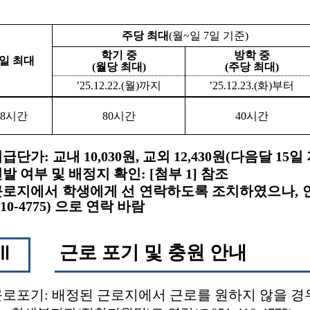
주당 최대
(
월
~
일
7
일 기준
)
학기 중
방학 중
일 최대
(
월당 최대
)
(
주당 최대
)
’25.12.22.(
월
)
까지
’25.12.23.(
화
)
부터
8
시간
80
시간
40
시간
시급단가
:
교내
10,030
원
,
교외
12,430
원
(
다음달
15
일
발 여부 및 배정지 확인
: [
첨부
1]
참조
근로지에서 학생에게 선 연락하도록 조치하였으나
,
410-4775)
으로 연락 바람
근로 포기 및 충원 안내
Ⅲ
근로포기
:
배정된 근로지에서 근로를 원하지 않을 경