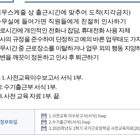
업무스케줄 상 출근시간에 맞추어 도착
(
지각금지
)
사무실에 들어가면 직원들에게 친절히 인사하기
로시간에 개인적인 전화나 잡담
,
휴대전화 사용 자체
사의 규정을 준수하여 단정하고 예의 바른 업무태도 가
무시간 중 근로장소를 이탈하거나 업무 외의 행동 지양
변을 깨끗이 정돈하고 인사 후 퇴근하기
부
1.
사전교육이수보고서 서식
1
부
.
2.
수기출근부 서식
1
부
.
3.
사전 교육 자료
1
부
.
끝
.
1.사전교육 이수보고서(서식).hwp
첨부파일
2.수기출근부(서식).hwp
3.2025학년도 2학기 국가근로장학금 사전교육자료(2025.