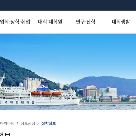
입학·장학·취업
대학·대학원
연구·산학
대학생활
S
대학발전제안
장학안내
해양과학기술융합대학
산학협력단
게시판
정보서비스
역사·비전
취·창업
해양인문사회과학대학
연구기관
아치신문고
시설물 사용 신청
KMOU Open Innovation
교내장학금
조선해양시스템 공학부
자유게시판
종합정보시스템
대학연혁
학생성장지원실
해운경영학부
연구소
아치신문고
학내 시설물 사용
해소창(해양대소통창구)
교외장학금
해양공학과
학생회게시판
증명서발급서비스
역사사진
채용정보
해사법학부
센터
홈페이지 불편신고
운동장(인조잔디구
국가장학금
에너지자원공학과
정보게시판
원격지원서비스
실습선 75년사
창업정보
국제무역경제학부
사업단
알림톡 템플릿 신청 게시판
풋살장
22~)
국가근로 및 멘토링 장학금
해양건축공학과
KMOU 친절직원 추천
국제학생증발급신청
교육 목적·목표 및 인재상
추천채용관리
국제관계학과
홈페이지 배너·팝업 신청 게시판
기업재난관리사(행정안전부)
대학원 장학금
해양과학융합학부
청탁금지법 공지
연구업적검색서비스
비전·전략 및 특성화 분야
해양행정학과
홈페이지 현행화 요청 게시판
학생군사교육단
학자금 대출제도
해양스포츠과학과
도서관
대학교가
해양영어영문학과
학생생활관
기계공학부
스마트캠퍼스 안내
대학서비스헌장
동아시아학과
동영상)
전자전기정보공학부
(신)KMOU-LMS
인문사회자율전공학부
인권센터
자랑스러운 아치인상
승선생활관
인공지능공학부
수강편람
교직과
연도별 수상자명단
물류시스템공학과
동아리
경제산업학부
아치마당
정보광장
장학정보
추천합니다
환경공학과
KORUS(코러스)
법무비즈니스학부
정보
대외협력
국제교류