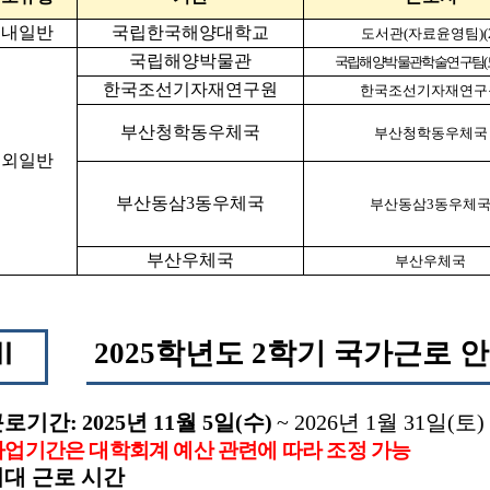
교내일반
국립한국해양대학교
도서관
(
자료윤영팀
)(
국립해양박물관
국립해양박물관학술연구팀
(
한국조선기자재연구원
한국조선기자재연구
부산청학동우체국
부산청학동우체국
교외일반
부산동삼
3
동우체국
부산동삼
3
동우체
부산우체국
부산우체국
2025
학년도
2
학기 국가근로 
Ⅱ
근로기간
:
2025
년
11
월
5
일
(
수
)
~ 2026
년
1
월
31
일
(
토
)
사업기간은 대학회계 예산 관련에 따라 조정 가능
최대 근로 시간