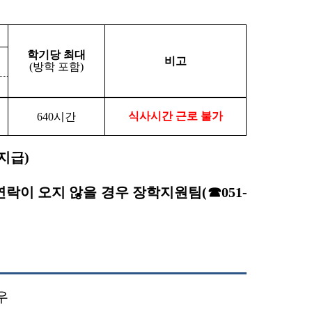
학기당 최대
비고
(
방학 포함
)
식사시간 근로 불가
640
시간
 지급
)
연락이 오지 않을 경우 장학지원팀
(
☎
051-
우