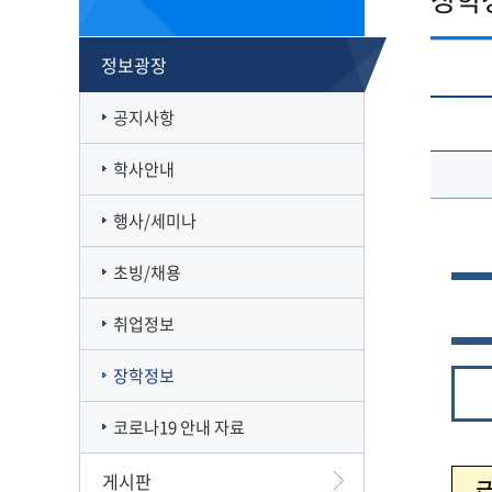
캠퍼스맵
재정집행 공개방
캠퍼스투어
감사정보 공개방
정보광장
서부산융합캠퍼스
공익신고
일반대학원
풍경사진
외부강의 등 안내
공지사항
VR로 탐방하기
청렴·인권인식 자가진단
오시는길
학사안내
행사/세미나
초빙/채용
취업정보
장학정보
코로나19 안내 자료
게시판