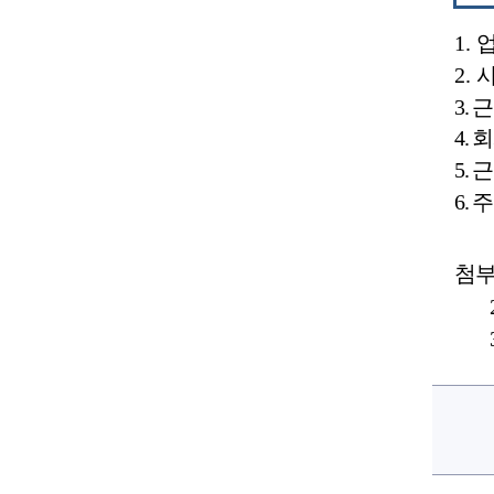
1.
2.
3.
근
4.
회
5.
근
6.
주
첨