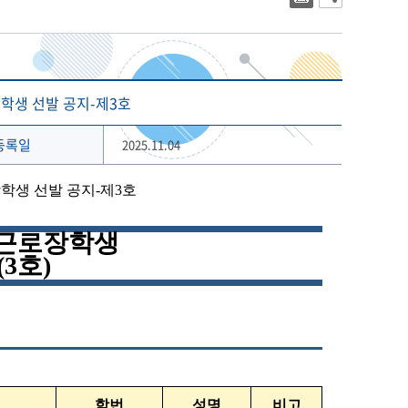
대학상징
2023년 대학생활안내
대학로고
2022년 대학생활안내
상징 캐릭터
해양금융대학원
글로벌물류대학원
기념 서체
장학생 선발 공지-제3호
개교 80주년 앰블럼
등록일
2025.11.04
장학생 선발 공지
-
제
3
호
가근로장학생
(3
호
)
학번
성명
비고