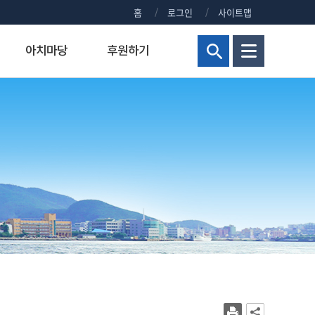
홈
로그인
사이트맵
아치마당
후원하기
현황
해양군사대학
연구비 통합 관리시스템
정부포상대상자공개
보건진료실
홍보센터
교양교육원
연구실안전관리시스템
주요회의 결과 공개
신청 사이트 안내
조직
해양군사학부
정부포상대상자 공개안내
KMOU NEWS
병역안내
장)
교내주요홈페이지
해양군사학과
정부포상대상자공개
KMOU EVENTS
직장예비군
대학현황
KMOU PEOPLE
병무홍보
대학통계
보도자료/KMOU PRESS
대학규정
영화·드라마 속 KMOU
복지시설
대학요람
웹진 아치누리
장애학생지원센터
대학(원)평가
소식지 아치나래
교육수요자 만족도
홍보영상
시설서비스센터
새내기 길라잡이
학생상담센터
교내전화번호
2026년 대학생활안내
현업공무원 지정 및 초과근무수당
2025년 대학생활안내
상징물
2024년 대학생활안내