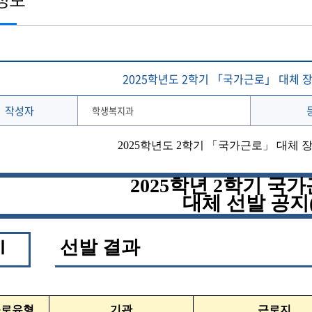
토목공학과
학생 WebMail
해양문화관광학과
발전기금
국외협정체결 현황
해양신소재융합공학과
Ocean-CTS
협정서 조회
(2020이전 학부)
온라인 설문조사 시스템
후원의 집 현황
통합성과관리시스템
해사산업대학원
해양과학기술전문대학원
협정기관(병원·호텔·기타)
해온(海:ON)교과 · 비교과 검색 추천서비스
2025학년도 2학기 「국가근로」 대체 
작성자
학생복지과
2025
학년도
2
학기
「
국가근로
」
대체 
2025
학년
2
학기 국
대체 선발 공지
선발 결과
Ⅰ
근로유형
기관
근로지