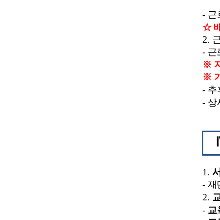
-
근
☆
2.
-
근
※
※
-
추
-
상
1.
-
재
2.
-
교