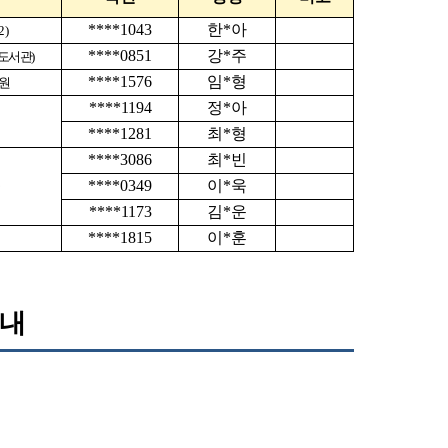
****1043
한
*
아
2)
****0851
강
*
주
도서관
)
****1576
임
*
형
원
****1194
정
*
아
****1281
최
*
형
****3086
최
*
빈
****0349
이
*
욱
국
****1173
김
*
운
****1815
이
*
훈
안내