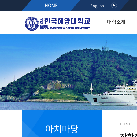
HOME
English
대학소개
대학소개
입학·장학·취업
대학·대학원
연구·산학
대학생활
아치마당
후원하기
열린총장실
입학
해사대학
KMOU RESEARCH NEW
학생서비스시스템
정보광장
인사말
공지사항
항해융합학부(2021~)
학사안내
공지사항
약력
수시모집
기관시스템공학부(2021~)
등록안내
학사안내
최근활동
정시모집
해양경찰학부(2021~)
서식다운로드
행사/세미나
역대총장
편입학
해사인공지능·보안학부(20
초빙/채용
R&D알리미
International Students
2020이전 학부
취업정보
국가R&D사업 공모(NTIS)
학과소개
해기교육원
장학정보
기타과제공모
입학홍보·상담
실습선
코로나19 안내 자료
R&D NEWS
대학생활
졸업생 기수별 활동기록(
청렴센터
R&D 공모
대학원 입학
R&D 정책 동향
공지사항
아치마당
HOME
부패신고방
장학
캠퍼스안내
부패방지 제도개선 제안방