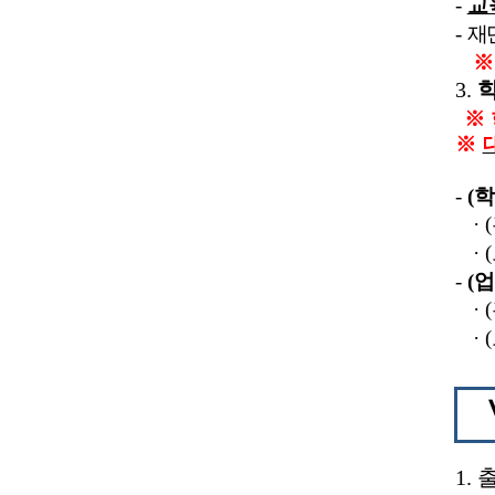
-
교
-
재
3.
※
※
-
(
학
·
(
· (
-
(
업
·
(
· (
1.