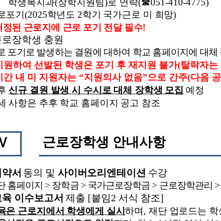
학생복지과
(
장학지원팀
)
로 연락
(
☎
051-410-4775)
로포기
(2025
학년도
2
학기 국가근로 미 희망
)
배정된 근로지에 근로 포기 전달 필수
!
근로장학생 충원
로 포기로 발생하는 결원에 대하여 학교 홈페이지에 대체 
지원하여 선발된 학생은 포기 후 재지원 불가
(
탈락자는
기간 내 미 지원자는
“
지원의사 없음
”
으로 간주
(
다음 공
후
신규 결원 발생 시 수시로 대체 장학생 모집
예정
세 사항은 추후 학교 홈페이지 공고 참조
근로장학생 안내사항
Ⅳ
서약서
동의 및
사이버오리엔테이션
수강
단 홈페이지
>
장학금
>
국가근로장학금
>
근로장학관리
교육 이수보고서
제출
[
붙임
2
서식 참조
]
육은 근로지에서 학생에게 실시
하며
,
재단 업로드는 학