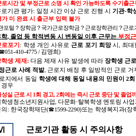
근로시간 및 부정근로 소명 시 확인 가능하도록 수기출근
근로기관 평가
:
일정 시간 이상 근로 진행 시
기관
-
학
평가 미 완료 시 출근부 입력 불가
관포털
？
장학금
？
국가근로장학금
？
근로장학관리
？
근로
휴학
,
졸업 등 학적변동 시 변동일 이후 근무는
부정
근로포기
:
학생 개인 사유로
근로 포기 희망
시
,
최대
☎
051-410-4775 /
김명희
)
장학생 제재
:
다음 제재 사유 발생에 따라
장학생 근로
정근로 사례 적발
,
근로지 배정 후 일방적인 근로 거
로지에서 동일
학생에 대해 동일 내용의 민원이
2
회
경우
불성실 근로 시
1
회 경고
, 2
회에는 즉시 근로 중단 및 졸업
대학생청소년지원사업
,
다문화
·
탈북학생 멘토링 사업
문의
:
한국장학재단
(
☎
1599-2290)
또는 학생복지과
(
장
근로기관 활동 시 주의사항
Ⅵ