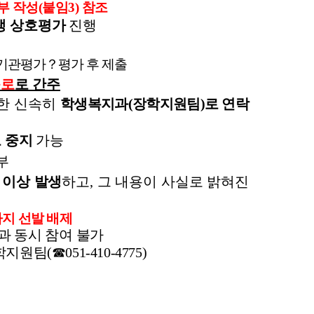
부 작성
(
붙임
3)
참조
생 상호평가
진행
기관평가
？
평가 후 제출
근로
로 간주
한 신속히
학생복지과
(
장학지원팀
)
로 연락
 중지
가능
부
 이상 발생
하고
,
그 내용이 사실로 밝혀진
까지 선발 배제
과 동시 참여 불가
학지원팀
(
☎
051-410-4775)