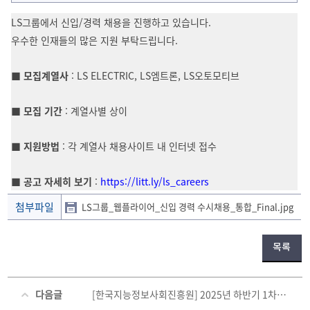
LS그룹에서 신입/경력 채용을 진행하고 있습니다.
우수한 인재들의 많은 지원 부탁드립니다.
■
모집계열사
: LS ELECTRIC, LS엠트론, LS오토모티브
■
모집 기간
: 계열사별 상이
■
지원방법
: 각 계열사 채용사이트 내 인터넷 접수
■
공고 자세히 보기
:
https://litt.ly/ls_careers
첨부파일
LS그룹_웹플라이어_신입 경력 수시채용_통합_Final.jpg
목록
다음글
[한국지능정보사회진흥원] 2025년 하반기 1차 정규직 채용공고 및 채용설명회