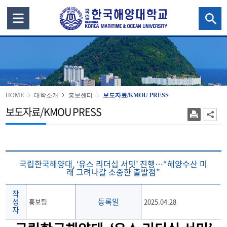
HOME
대학소개
홍보센터
보도자료/KMOU PRESS
보도자료/KMOU PRESS
국립한국해양대, ‘유스 리더십 서밋’ 진행…“해양수산 미
래 그려나갈 소중한 출발점”
작
성
등록일
홍보팀
2025.04.28
자