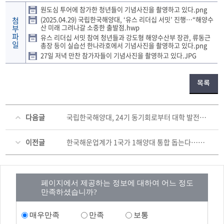
원도심 투어에 참가한 청년들이 기념사진을 촬영하고 있다.png
(2025.04.29) 국립한국해양대, ‘유스 리더십 서밋’ 진행…“해양수
첨
산 미래 그려나갈 소중한 출발점.hwp
부
파
유스 리더십 서밋 참여 청년들과 강도형 해양수산부 장관, 류동근
일
총장 등이 실습선 한나라호에서 기념사진을 촬영하고 있다.png
27일 저녁 만찬 참가자들이 기념사진을 촬영하고 있다.JPG
목록
다음글
국립한국해양대, 24기 동기회로부터 대학 발전기금 5000만 원 전달받아
이전글
한국해운업계가 1국가 1해양대 통합 돕는다…해양특성화 글로컬대학에 재정 지원키로
페이지에서 제공하는 정보에 대하여 어느 정도
만족하셨습니까?
매우만족
만족
보통