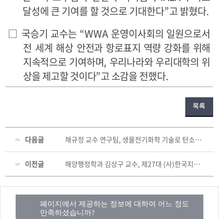
달성에 큰 기여를 할 것으로 기대한다
”
고 밝혔다
.
□
국승기 교수는
“WWA
운영이사회의 일원으로서
전 세계 해상 안
전과 항로표지 역량 강화를 위해
지속적으로 기여하며
,
우리나라와 우리대학의 위
상을 제고할 것이다
”
고 소감을
전했다
.
목록
다음글
채규정 교수 연구팀, 생물전기화학 기술로 탄소중립 및 수소 생산 '두 마리 토끼' 잡아
이전글
해양행정학과 김상구 교수, 제27대 (사)한국지방정부학회 회장 취임
페이지에서 제공하는 정보에 대하여 어느 정도
만족하셨습니까?