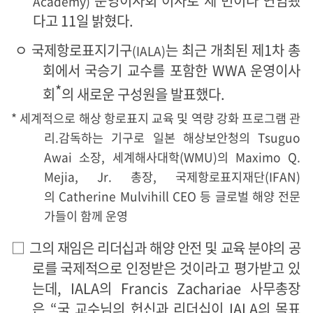
운영이사회 이사로 세 번이나 연임됐
Academy)
다고
11
일 밝혔다
.
ㅇ
국제항로표지기구
는 최근 개최된 제
1
차 총
(IALA)
회에서 국승기 교수를 포함한
WWA
운영이사
*
회
의 새로운 구성원을 발표했다
.
*
세계적으로 해상 항로표지 교육 및 역량 강화 프로그램 관
리
.
감독하는 기구로 일본 해상보안청의
Tsuguo
Awai
소장
,
세계해사대학
(WMU)
의
Maximo Q.
Mejia, Jr.
총장
,
국제항로표지재단
(IFAN)
의
Catherine Mulvihill CEO
등 글로벌 해양 전문
가들이 함께 운영
□
그의 재임은 리더십과 해양 안전 및 교육 분야의 공
로를 국제적으로
인정받은 것이라고 평가받고 있
는데
, IALA
의
Francis Zachariae
사무총장
은
“
국 교수님의 헌신과 리더십이
IALA
의 목표