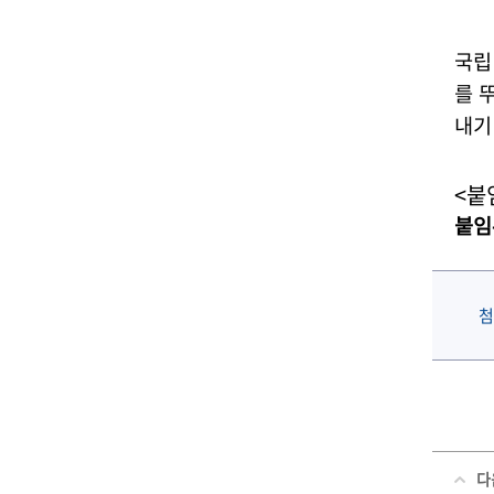
국립
를 
내기
<
붙
붙임
첨
다