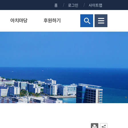
홈
로그인
사이트맵
아치마당
후원하기
현황
해양군사대학
연구비 통합 관리시스템
정부포상대상자공개
보건진료실
홍보센터
교양교육원
연구실안전관리시스템
주요회의 결과 공개
신청 사이트 안내
조직
해양군사학부
정부포상대상자 공개안내
KMOU NEWS
병역안내
장)
교내주요홈페이지
해양군사학과
정부포상대상자공개
KMOU EVENTS
직장예비군
대학현황
KMOU PEOPLE
병무홍보
대학통계
보도자료/KMOU PRESS
대학규정
영화·드라마 속 KMOU
복지시설
대학요람
웹진 아치누리
장애학생지원센터
대학(원)평가
소식지 아치나래
교육수요자 만족도
홍보영상
시설서비스센터
새내기 길라잡이
학생상담센터
교내전화번호
2026년 대학생활안내
현업공무원 지정 및 초과근무수당
2025년 대학생활안내
상징물
2024년 대학생활안내