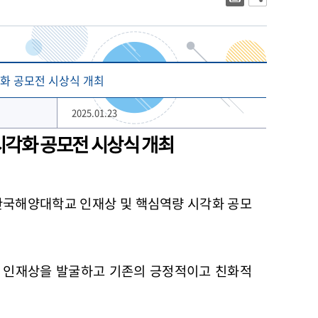
대학상징
2023년 대학생활안내
대학로고
2022년 대학생활안내
상징 캐릭터
해양금융대학원
글로벌물류대학원
기념 서체
화 공모전 시상식 개최
개교 80주년 앰블럼
2025.01.23
시각화 공모전 시상식 개최
한국해양대학교 인재상 및 핵심역량 시각화 공모
 인재상을 발굴하고 기존의 긍정적이고 친화적