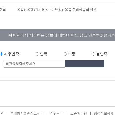
전글
국립한국해양대, RIS 스마트항만물류 성과공유회 성료
페이지에서 제공하는 정보에 대하여 어느 정도 만족하셨습니까
매우만족
만족
보통
불만족
강령
부패방지클린신고센터
청렴센터
고충처리반
행정정보공개