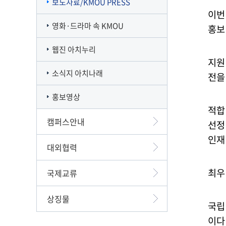
보도자료/KMOU PRESS
이번
영화·드라마 속 KMOU
홍보
웹진 아치누리
지원
소식지 아치나래
전을
홍보영상
적합
캠퍼스안내
선정
인재
대외협력
최우
국제교류
상징물
국립
이다