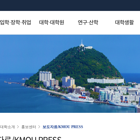
입학·장학·취업
대학·대학원
연구·산학
대학생활
S
대학발전제안
장학안내
해양과학기술융합대학
산학협력단
게시판
정보서비스
역사·비전
취·창업
해양인문사회과학대학
연구기관
아치신문고
시설물 사용 신청
KMOU Open Innovation
교내장학금
조선해양시스템 공학부
자유게시판
종합정보시스템
대학연혁
학생성장지원실
해운경영학부
연구소
아치신문고
학내 시설물 사용
해소창(해양대소통창구)
교외장학금
해양공학과
학생회게시판
증명서발급서비스
역사사진
채용정보
해사법학부
센터
홈페이지 불편신고
운동장(인조잔디구
국가장학금
에너지자원공학과
정보게시판
원격지원서비스
실습선 75년사
창업정보
국제무역경제학부
사업단
알림톡 템플릿 신청 게시판
풋살장
22~)
국가근로 및 멘토링 장학금
해양건축공학과
KMOU 친절직원 추천
국제학생증발급신청
교육 목적·목표 및 인재상
추천채용관리
국제관계학과
홈페이지 배너·팝업 신청 게시판
기업재난관리사(행정안전부)
대학원 장학금
해양과학융합학부
청탁금지법 공지
연구업적검색서비스
비전·전략 및 특성화 분야
해양행정학과
홈페이지 현행화 요청 게시판
학생군사교육단
학자금 대출제도
해양스포츠과학과
도서관
대학교가
해양영어영문학과
학생생활관
기계공학부
스마트캠퍼스 안내
대학서비스헌장
동아시아학과
동영상)
전자전기정보공학부
(신)KMOU-LMS
인문사회자율전공학부
인권센터
자랑스러운 아치인상
승선생활관
인공지능공학부
수강편람
교직과
연도별 수상자명단
물류시스템공학과
동아리
경제산업학부
대학소개
홍보센터
보도자료/KMOU PRESS
추천합니다
환경공학과
KORUS(코러스)
법무비즈니스학부
료/KMOU PRESS
대외협력
국제교류