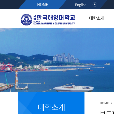
HOME
English
대학소개
대학소개
입학·장학·취업
대학·대학원
연구·산학
대학생활
아치마당
후원하기
열린총장실
입학
해사대학
KMOU RESEARCH NEW
학생서비스시스템
정보광장
인사말
공지사항
항해융합학부(2021~)
학사안내
공지사항
약력
수시모집
기관시스템공학부(2021~)
등록안내
학사안내
최근활동
정시모집
해양경찰학부(2021~)
서식다운로드
행사/세미나
역대총장
편입학
해사인공지능·보안학부(20
초빙/채용
R&D알리미
International Students
2020이전 학부
취업정보
국가R&D사업 공모(NTIS)
학과소개
해기교육원
장학정보
기타과제공모
입학홍보·상담
실습선
코로나19 안내 자료
R&D NEWS
대학생활
졸업생 기수별 활동기록(
청렴센터
R&D 공모
대학원 입학
R&D 정책 동향
공지사항
대학소개
HOME
부패신고방
보도자
캠퍼스안내
부패방지 제도개선 제안방