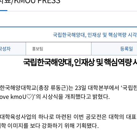
토목공학과
학생 WebMail
해양문화관광학과
발전기금
국외협정체결 현황
해양신소재융합공학과
Ocean-CTS
협정서 조회
(2020이전 학부)
온라인 설문조사 시스템
후원의 집 현황
통합성과관리시스템
해사산업대학원
해양과학기술전문대학원
협정기관(병원·호텔·기타)
해온(海:ON)교과 · 비교과 검색 추천서비스
국립한국해양대, 인재상 및 핵심역량 시각
작성자
등록일
홍보팀
국립한국해양대, 인재상 및 핵심역량 
한국해양대학교(총장 류동근)는 23일 대학본부에서 ‘국립
Love kmoU♡)’의 시상식을 개최했다고 밝혔다.
대학육성사업의 하나로 마련된 이번 공모전은 대학의 대표
대학 이미지를 보다 강화하기 위해 기획됐다.