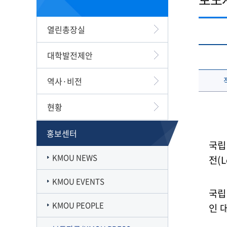
캠퍼스맵
재정집행 공개방
캠퍼스투어
감사정보 공개방
열린총장실
서부산융합캠퍼스
공익신고
일반대학원
풍경사진
외부강의 등 안내
대학발전제안
VR로 탐방하기
청렴·인권인식 자가진단
오시는길
역사·비전
현황
홍보센터
국립
KMOU NEWS
전(
KMOU EVENTS
국립
KMOU PEOPLE
인 