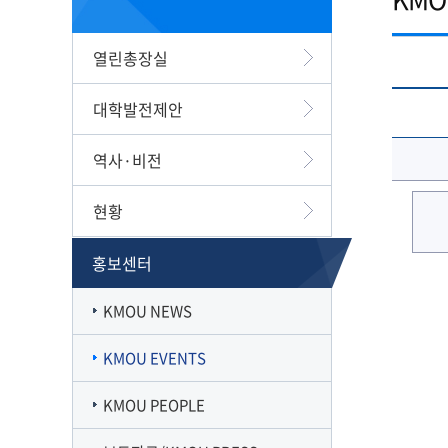
캠퍼스맵
재정집행 공개방
캠퍼스투어
감사정보 공개방
열린총장실
서부산융합캠퍼스
공익신고
일반대학원
풍경사진
외부강의 등 안내
대학발전제안
VR로 탐방하기
청렴·인권인식 자가진단
오시는길
역사·비전
현황
홍보센터
KMOU NEWS
KMOU EVENTS
KMOU PEOPLE