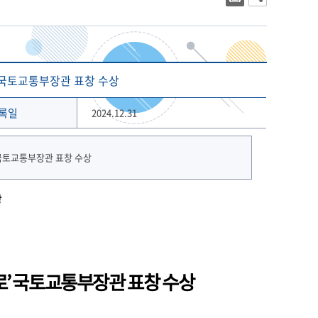
대학상징
2023년 대학생활안내
대학로고
2022년 대학생활안내
상징 캐릭터
해양금융대학원
글로벌물류대학원
기념 서체
’ 국토교통부장관 표창 수상
개교 80주년 앰블럼
록일
2024.12.31
장
로’ 국토교통부장관 표창 수상