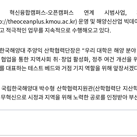
한 혁신융합캠퍼스
-
오픈캠퍼스 연계 시범사업
,
tp://theoceanplus.kmou.ac.kr)
운영 및 해양신산업 빅데
고 적극적인 업무를 지속적으로 수행해오고 있다
.
한국해양대 주양익 산학협력단장은
“
우리 대학은 해양 분야
 협업을 통한 지역사회 취
·
창업 활성화
,
정주 여건 개선을 
를 대표하는 테스트 베드와 거점 기지 역할을 위해 앞장서겠
 국립한국해양대 박수형 산학협력지원관
(
산학협력단 지산
업무혁신으로 시정과 지역을 위해 노력한 공로를 인정받아 