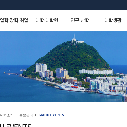
입학·장학·취업
대학·대학원
연구·산학
대학생활
S
대학발전제안
장학안내
해양과학기술융합대학
산학협력단
게시판
정보서비스
역사·비전
취·창업
해양인문사회과학대학
연구기관
아치신문고
시설물 사용 신청
KMOU Open Innovation
교내장학금
조선해양시스템 공학부
자유게시판
종합정보시스템
대학연혁
학생성장지원실
해운경영학부
연구소
아치신문고
학내 시설물 사용
해소창(해양대소통창구)
교외장학금
해양공학과
학생회게시판
증명서발급서비스
역사사진
채용정보
해사법학부
센터
홈페이지 불편신고
운동장(인조잔디구
국가장학금
에너지자원공학과
정보게시판
원격지원서비스
실습선 75년사
창업정보
국제무역경제학부
사업단
알림톡 템플릿 신청 게시판
풋살장
22~)
국가근로 및 멘토링 장학금
해양건축공학과
KMOU 친절직원 추천
국제학생증발급신청
교육 목적·목표 및 인재상
추천채용관리
국제관계학과
홈페이지 배너·팝업 신청 게시판
기업재난관리사(행정안전부)
대학원 장학금
해양과학융합학부
청탁금지법 공지
연구업적검색서비스
비전·전략 및 특성화 분야
해양행정학과
홈페이지 현행화 요청 게시판
학생군사교육단
학자금 대출제도
해양스포츠과학과
도서관
대학교가
해양영어영문학과
학생생활관
기계공학부
스마트캠퍼스 안내
대학서비스헌장
동아시아학과
동영상)
전자전기정보공학부
(신)KMOU-LMS
인문사회자율전공학부
인권센터
자랑스러운 아치인상
승선생활관
인공지능공학부
수강편람
교직과
연도별 수상자명단
물류시스템공학과
동아리
경제산업학부
대학소개
홍보센터
KMOU EVENTS
추천합니다
환경공학과
KORUS(코러스)
법무비즈니스학부
U EVENTS
대외협력
국제교류