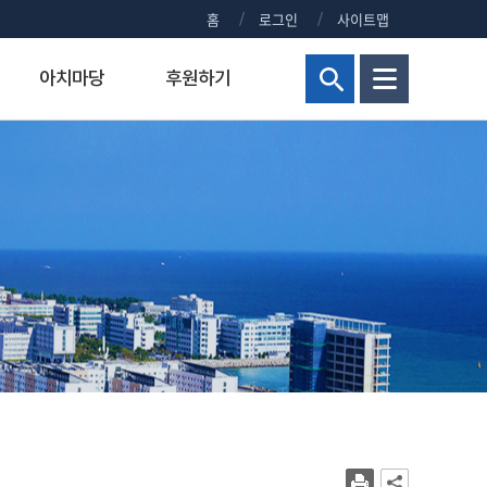
홈
로그인
사이트맵
아치마당
후원하기
현황
해양군사대학
연구비 통합 관리시스템
정부포상대상자공개
보건진료실
홍보센터
교양교육원
연구실안전관리시스템
주요회의 결과 공개
신청 사이트 안내
조직
해양군사학부
정부포상대상자 공개안내
KMOU NEWS
병역안내
장)
교내주요홈페이지
해양군사학과
정부포상대상자공개
KMOU EVENTS
직장예비군
대학현황
KMOU PEOPLE
병무홍보
대학통계
보도자료/KMOU PRESS
대학규정
영화·드라마 속 KMOU
복지시설
대학요람
웹진 아치누리
장애학생지원센터
대학(원)평가
소식지 아치나래
교육수요자 만족도
홍보영상
시설서비스센터
새내기 길라잡이
학생상담센터
교내전화번호
2026년 대학생활안내
현업공무원 지정 및 초과근무수당
2025년 대학생활안내
상징물
2024년 대학생활안내