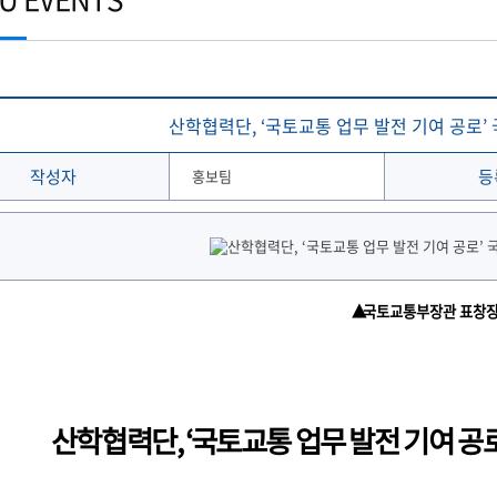
토목공학과
학생 WebMail
해양문화관광학과
발전기금
국외협정체결 현황
해양신소재융합공학과
Ocean-CTS
협정서 조회
(2020이전 학부)
온라인 설문조사 시스템
후원의 집 현황
통합성과관리시스템
해사산업대학원
해양과학기술전문대학원
협정기관(병원·호텔·기타)
해온(海:ON)교과 · 비교과 검색 추천서비스
산학협력단, ‘국토교통 업무 발전 기여 공로
작성자
등
홍보팀
▲
국토교통부장관 표창
산학협력단, ‘국토교통 업무 발전 기여 공