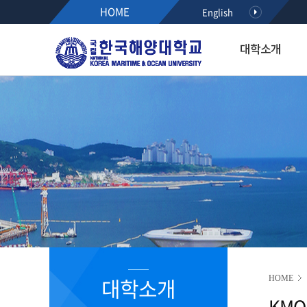
HOME
English
대학소개
대학소개
입학·장학·취업
대학·대학원
연구·산학
대학생활
아치마당
후원하기
열린총장실
입학
해사대학
KMOU RESEARCH NEW
학생서비스시스템
정보광장
인사말
공지사항
항해융합학부(2021~)
학사안내
공지사항
약력
수시모집
기관시스템공학부(2021~)
등록안내
학사안내
최근활동
정시모집
해양경찰학부(2021~)
서식다운로드
행사/세미나
역대총장
편입학
해사인공지능·보안학부(20
초빙/채용
R&D알리미
International Students
2020이전 학부
취업정보
국가R&D사업 공모(NTIS)
학과소개
해기교육원
장학정보
기타과제공모
입학홍보·상담
실습선
코로나19 안내 자료
R&D NEWS
대학생활
졸업생 기수별 활동기록(
청렴센터
R&D 공모
대학원 입학
R&D 정책 동향
공지사항
대학소개
HOME
부패신고방
KMO
캠퍼스안내
부패방지 제도개선 제안방