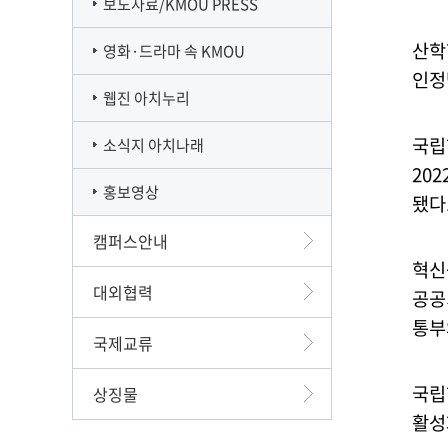
보도자료/KMOU PRESS
산학
영화·드라마 속 KMOU
인정
웹진 아치누리
국립
소식지 아치나래
202
홍보영상
됐다
캠퍼스안내
혁신
대외협력
공공
통부
국제교류
국립
상징물
활성