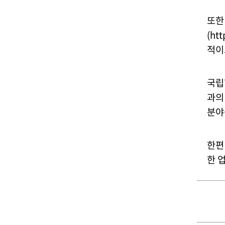
또
(ht
적이
국립
과의
분야
한편
한 