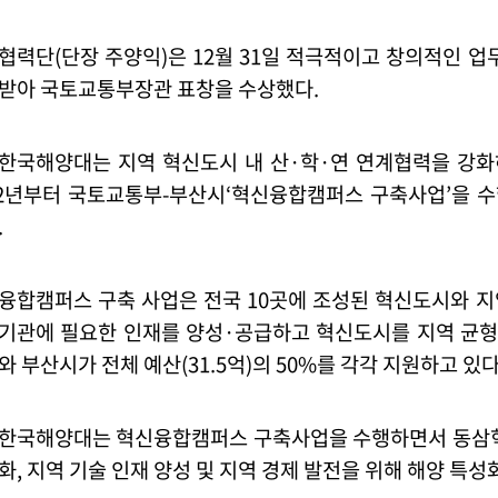
협력단
(
단장 주양익
)
은
12
월
31
일 적극적이고 창의적인 업
받아 국토교통부장관 표창을 수상했다
.
한국해양대는 지역 혁신도시 내 산
·
학
·
연 연계협력을 강화
2
년부터 국토교통부
-
부산시
‘
혁신융합캠퍼스 구축사업
’
을 
.
융합캠퍼스 구축 사업은 전국
10
곳에 조성된 혁신도시와 지
기관에 필요한 인재를 양성
·
공급하고 혁신도시를 지역 균형
와 부산시가 전체 예산
(31.5
억
)
의
50%
를 각각 지원하고 있
한국해양대는 혁신융합캠퍼스 구축사업을 수행하면서 동삼혁
화
,
지역 기술 인재 양성 및 지역 경제 발전을 위해 해양 특