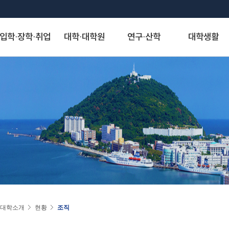
입학·장학·취업
대학·대학원
연구·산학
대학생활
S
대학발전제안
장학안내
해양과학기술융합대학
산학협력단
게시판
정보서비스
역사·비전
취·창업
해양인문사회과학대학
연구기관
아치신문고
시설물 사용 신청
KMOU Open Innovation
교내장학금
조선해양시스템 공학부
자유게시판
종합정보시스템
대학연혁
학생성장지원실
해운경영학부
연구소
아치신문고
학내 시설물 사용
해소창(해양대소통창구)
교외장학금
해양공학과
학생회게시판
증명서발급서비스
역사사진
채용정보
해사법학부
센터
홈페이지 불편신고
운동장(인조잔디구
국가장학금
에너지자원공학과
정보게시판
원격지원서비스
실습선 75년사
창업정보
국제무역경제학부
사업단
알림톡 템플릿 신청 게시판
풋살장
22~)
국가근로 및 멘토링 장학금
해양건축공학과
KMOU 친절직원 추천
국제학생증발급신청
교육 목적·목표 및 인재상
추천채용관리
국제관계학과
홈페이지 배너·팝업 신청 게시판
기업재난관리사(행정안전부)
대학원 장학금
해양과학융합학부
청탁금지법 공지
연구업적검색서비스
비전·전략 및 특성화 분야
해양행정학과
홈페이지 현행화 요청 게시판
학생군사교육단
학자금 대출제도
해양스포츠과학과
도서관
대학교가
해양영어영문학과
학생생활관
기계공학부
스마트캠퍼스 안내
대학서비스헌장
동아시아학과
동영상)
전자전기정보공학부
(신)KMOU-LMS
인문사회자율전공학부
인권센터
자랑스러운 아치인상
승선생활관
인공지능공학부
수강편람
교직과
연도별 수상자명단
물류시스템공학과
동아리
경제산업학부
대학소개
현황
조직
추천합니다
환경공학과
KORUS(코러스)
법무비즈니스학부
대외협력
국제교류