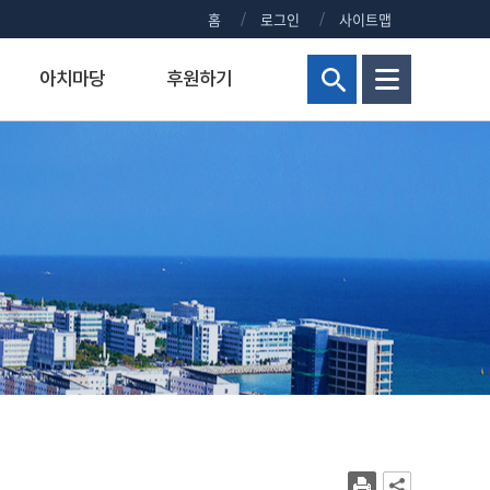
홈
로그인
사이트맵
아치마당
후원하기
현황
해양군사대학
연구비 통합 관리시스템
정부포상대상자공개
보건진료실
홍보센터
교양교육원
연구실안전관리시스템
주요회의 결과 공개
신청 사이트 안내
조직
해양군사학부
정부포상대상자 공개안내
KMOU NEWS
병역안내
장)
교내주요홈페이지
해양군사학과
정부포상대상자공개
KMOU EVENTS
직장예비군
대학현황
KMOU PEOPLE
병무홍보
대학통계
보도자료/KMOU PRESS
대학규정
영화·드라마 속 KMOU
복지시설
대학요람
웹진 아치누리
장애학생지원센터
대학(원)평가
소식지 아치나래
교육수요자 만족도
홍보영상
시설서비스센터
새내기 길라잡이
학생상담센터
교내전화번호
2026년 대학생활안내
현업공무원 지정 및 초과근무수당
2025년 대학생활안내
상징물
2024년 대학생활안내