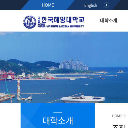
HOME
English
대학소개
대학소개
입학·장학·취업
대학·대학원
연구·산학
대학생활
아치마당
후원하기
열린총장실
입학
해사대학
KMOU RESEARCH NEW
학생서비스시스템
정보광장
인사말
공지사항
항해융합학부(2021~)
학사안내
공지사항
약력
수시모집
기관시스템공학부(2021~)
등록안내
학사안내
최근활동
정시모집
해양경찰학부(2021~)
서식다운로드
행사/세미나
역대총장
편입학
해사인공지능·보안학부(20
초빙/채용
R&D알리미
International Students
2020이전 학부
취업정보
국가R&D사업 공모(NTIS)
학과소개
해기교육원
장학정보
기타과제공모
입학홍보·상담
실습선
코로나19 안내 자료
R&D NEWS
대학생활
졸업생 기수별 활동기록(
청렴센터
R&D 공모
대학원 입학
R&D 정책 동향
공지사항
대학소개
HOME
부패신고방
조직
캠퍼스안내
부패방지 제도개선 제안방