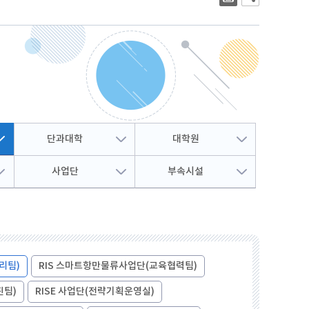
대학상징
2023년 대학생활안내
대학로고
2022년 대학생활안내
상징 캐릭터
해양금융대학원
글로벌물류대학원
기념 서체
개교 80주년 앰블럼
단과대학
대학원
사업단
부속시설
리팀)
RIS 스마트항만물류사업단(교육협력팀)
진팀)
RISE 사업단(전략기획운영실)