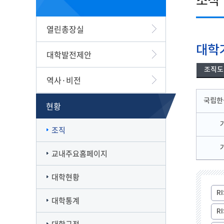
캠퍼스맵
재정집행 공개방
캠퍼스투어
감사정보 공개방
열린총장실
서부산융합캠퍼스
공익신고
일반대학원
풍경사진
외부강의 등 안내
대학
대학발전제안
VR로 탐방하기
청렴·인권인식 자가진단
오시는길
조직도
역사·비전
국립한
현황
조직
교내주요홈페이지
대학현황
R
대학통계
R