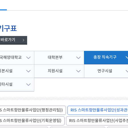
토목공학과
학생 WebMail
해양문화관광학과
발전기금
국외협정체결 현황
해양신소재융합공학과
Ocean-CTS
협정서 조회
(2020이전 학부)
온라인 설문조사 시스템
후원의 집 현황
통합성과관리시스템
해사산업대학원
해양과학기술전문대학원
협정기관(병원·호텔·기타)
기구표
해온(海:ON)교과 · 비교과 검색 추천서비스
 바로가기
총장 직속기구
국해양대학교
대학본부
기본시설
지원시설
연구시설
기타시설
IS 스마트항만물류사업단(행정관리팀))
RIS 스마트항만물류사업단(성과관
IS 스마트항만물류사업단(기획운영팀)
RIS 스마트항만물류사업단(사업추