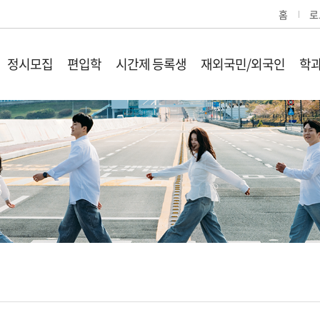
홈
로
정시모집
편입학
시간제 등록생
재외국민/외국인
학