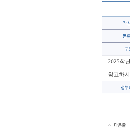
작
등
구
2025학
참고하시
첨부
다음글