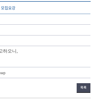
생 모집요강
공고하오니
,
hwp
목록