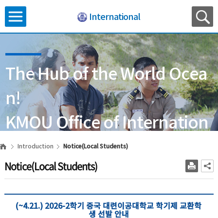
International
The Hub of the World Ocea
n!
KMOU Office of Internation
al Affairs
Introduction
Notice(Local Students)
Notice(Local Students)
(~4.21.) 2026-2학기 중국 대련이공대학교 학기제 교환학
생 선발 안내