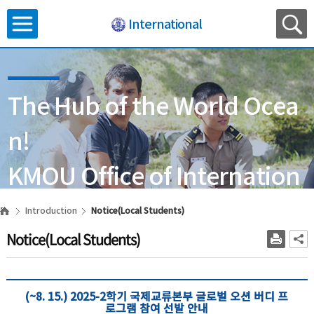
International
The Hub of the World Ocea
n!
KMOU Office of Internation
al Affairs
Introduction
Notice(Local Students)
Notice(Local Students)
(~8. 15.) 2025-2학기 국제교류본부 글로벌 오션 버디 프
로그램 참여 선발 안내