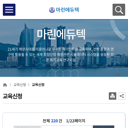
마린에듀텍
마린에듀텍
21세기 해양시대를 이끌어나갈 우수한 해기인력을 교육하며,
선박 운항과 연
구에 활용될 수 있는 세계 최첨단의 해양관련
시뮬레이터 시스템을 보유한 전
문 해기교육 연구시설
교육신청
교육신청
교육신청
전체
220
건
1
/22페이지